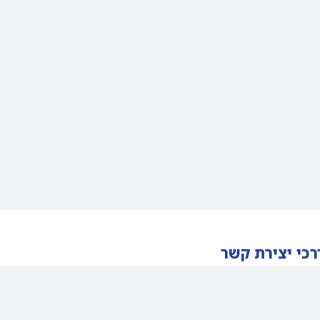
רכי יצירת קשר
02-9400537
055-305-1900