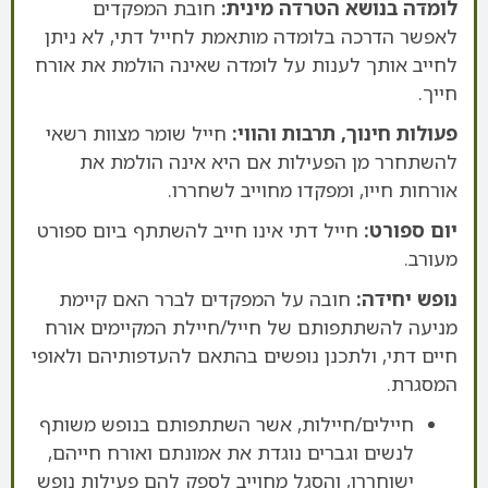
לומדה בנושא הטרדה מינית:
חובת המפקדים
לאפשר הדרכה בלומדה מותאמת לחייל דתי, לא ניתן
לחייב אותך לענות על לומדה שאינה הולמת את אורח
חייך.
פעולות חינוך, תרבות והווי:
חייל שומר מצוות רשאי
להשתחרר מן הפעילות אם היא אינה הולמת את
אורחות חייו, ומפקדו מחוייב לשחררו.
יום ספורט:
חייל דתי אינו חייב להשתתף ביום ספורט
מעורב.
נופש יחידה:
חובה על המפקדים לברר האם קיימת
מניעה להשתתפותם של חייל/חיילת המקיימים אורח
חיים דתי, ולתכנן נופשים בהתאם להעדפותיהם ולאופי
המסגרת.
חיילים/חיילות, אשר השתתפותם בנופש משותף
לנשים וגברים נוגדת את אמונתם ואורח חייהם,
ישוחררו, והסגל מחוייב לספק להם פעילות נופש