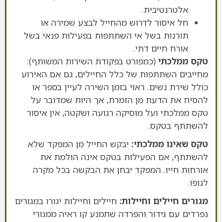
אלטרנטיבית.
חל איסור לדרוש מהחייל לבצע שמירה או
תורנות בשל אי השתתפות בפעילות פנאי בשל
אורח חיים דתי.
טקס ממלכתי
(כמפורט בפקודת השירות המשותף):
מחייבים השתתפות של כלל החיילים, גם אם האירוע
כולל שירת נשים. ראוי בזמן השירה לעיין בספר או
להסיח את הדעת מן הזמרת, אך היות שמדובר על
טקס ממלכתי ועל מוסיקה רגועה ושקטה, אין איסור
להשתתף בטקס.
טקס שאינו ממלכתי:
יבקש החייל מן המפקד שלא
להשתתף, אם הפעילות בטקס אינה הולמת את
אורחות חייו. המפקד יבחן את הבקשה בכל מקרה
לגופו.
מגורים חיילים וחיילות:
חיילים וחיילות יגורו במגורים
נפרדים עם גידור והפרדה שתמנע קו ראיה ממגורי