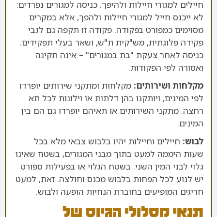
חיילים למגורי חיילות ולהיפך. כניסה למגורים נפרדים:
לא ייכנס חייל למגורי חיילות ולהפך, אלא במקרים
מסוימים כמפורט בפקודה. פקודה זו תקפה גם לגבי
פקידה פלוגתית, מש"קית ת"ש, ושאר בעלי תפקידים.
כניסה לאחר צעקת "בת במגורים" – אינה תקינה
ואסורה לפי הפקודות.
מקלחות ושירותים:
מקלחות ומתקני שירותים יופרדו
לפי המינים, ויותקנו בהן דלתות או וילונות לכל תא
רחצה. מתקני השירותים או תאיהם יופרדו גם הם בין
המינים.
לבוש:
חיילים וחיילות יהיו בלבוש צבאי מלא בכל
שעות היממה למעט בתוך מבני המגורים, בשטח שאינו
גלוי לבני המין השני. בשטח הגלוי או בפעילות ספורט
יש לנוע לכל הפחות בלבוש מכנס וחולצה. זאת, למעט
חריגים המופיעים בחוברת הנחיות הופעה ולבוש.
תנאי מסלולי הגיוס של