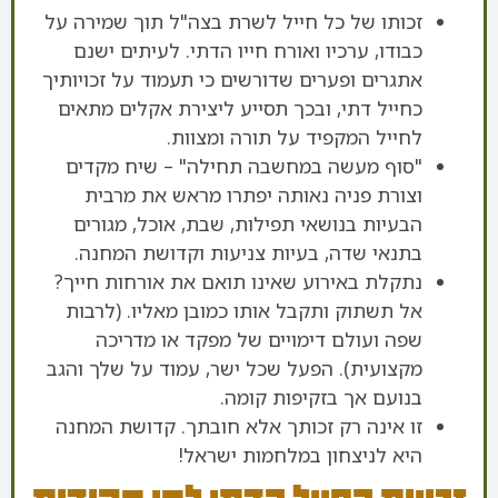
זכותו של כל חייל לשרת בצה"ל תוך שמירה על
כבודו, ערכיו ואורח חייו הדתי. לעיתים ישנם
אתגרים ופערים שדורשים כי תעמוד על זכויותיך
כחייל דתי, ובכך תסייע ליצירת אקלים מתאים
לחייל המקפיד על תורה ומצוות.
"סוף מעשה במחשבה תחילה" – שיח מקדים
וצורת פניה נאותה יפתרו מראש את מרבית
הבעיות בנושאי תפילות, שבת, אוכל, מגורים
בתנאי שדה, בעיות צניעות וקדושת המחנה.
נתקלת באירוע שאינו תואם את אורחות חייך?
אל תשתוק ותקבל אותו כמובן מאליו. (לרבות
שפה ועולם דימויים של מפקד או מדריכה
מקצועית). הפעל שכל ישר, עמוד על שלך והגב
בנועם אך בזקיפות קומה.
זו אינה רק זכותך אלא חובתך. קדושת המחנה
היא לניצחון במלחמות ישראל!